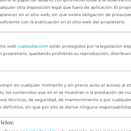
asume el papel de usuario, comprometiéndose a la observancia
alquier otra disposición legal que fuera de aplicación. El prop
parecer en el sitio web, sin que exista obligación de preavis
iciente con la publicación en el sitio web del propietario.
sitio web
cuebodas.com
están protegidos por la legislación es
del propietario, quedando prohibida su reproducción, distribuci
rrumpir en cualquier momento y sin previo aviso el acceso al s
tio, los contenidos que en el se muestran o la prestación de cu
ivos técnicos, de seguridad, de mantenimiento o por cualquier 
 definitivo, sin que por ello se derive ninguna responsabilidad
vicios: