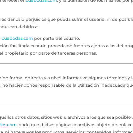
se ofrecen en
cuebodas.com
, y la utilización de los mismos por 
les daños o perjuicios que pueda sufrir el usuario, ni de posibl
roduzcan debido a:
e
cuebodas.com
por parte del usuario.
ción facilitada cuando proceda de fuentes ajenas a las del prop
el propietario por parte de terceras personas.
e forma indirecta y a nivel informativo algunos términos y 
os, no haciéndonos responsable de la utilización inadecuada q
ellos otros datos, sitios web u archivos a los que sea posible 
das.com
, dado que dichas páginas o archivos objeto de enlace
eba, ni hace suyos los productos, servicios, contenidos, informac