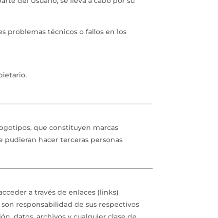
parte del Usuario, se lleva a cabo por su
es problemas técnicos o fallos en los
ietario.
logotipos, que constituyen marcas
ue pudieran hacer terceras personas
acceder a través de enlaces (links)
 son responsabilidad de sus respectivos
ión, datos, archivos y cualquier clase de